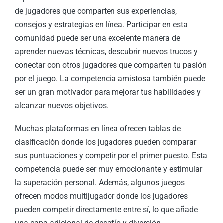
de jugadores que comparten sus experiencias,
consejos y estrategias en línea. Participar en esta
comunidad puede ser una excelente manera de
aprender nuevas técnicas, descubrir nuevos trucos y
conectar con otros jugadores que comparten tu pasión
por el juego. La competencia amistosa también puede
ser un gran motivador para mejorar tus habilidades y
alcanzar nuevos objetivos.
Muchas plataformas en línea ofrecen tablas de
clasificación donde los jugadores pueden comparar
sus puntuaciones y competir por el primer puesto. Esta
competencia puede ser muy emocionante y estimular
la superación personal. Además, algunos juegos
ofrecen modos multijugador donde los jugadores
pueden competir directamente entre sí, lo que añade
una capa adicional de desafío y diversión.