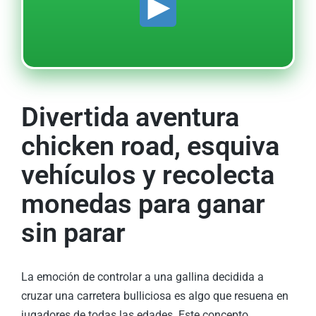
Divertida aventura
chicken road, esquiva
vehículos y recolecta
monedas para ganar
sin parar
La emoción de controlar a una gallina decidida a
cruzar una carretera bulliciosa es algo que resuena en
jugadores de todas las edades. Este concepto