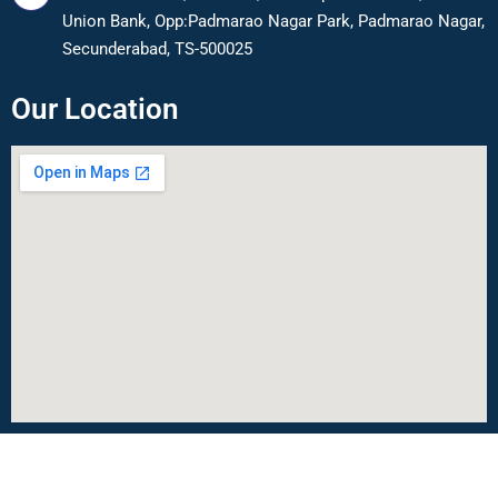
Union Bank, Opp:Padmarao Nagar Park, Padmarao Nagar,
Secunderabad, TS-500025
Our Location