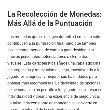
La Recolección de Monedas:
Más Allá de la Puntuación
Las monedas que se recogen durante el cruce no solo
contribuyen a la puntuación final, sino que también
sirven como moneda de cambio para desbloquear
nuevos personajes, potenciadores o elementos
visuales. Esta característica añade una capa adicional
de progresión y motivación al juego, incentivando a los
jugadores a regresar y mejorar sus habilidades para
obtener más recompensas. La diversidad de opciones
de personalización permite a los jugadores expresar su
individualidad y crear una experiencia de juego única.
La búsqueda constante de monedas se convierte en
una parte integral de la estrategia general.