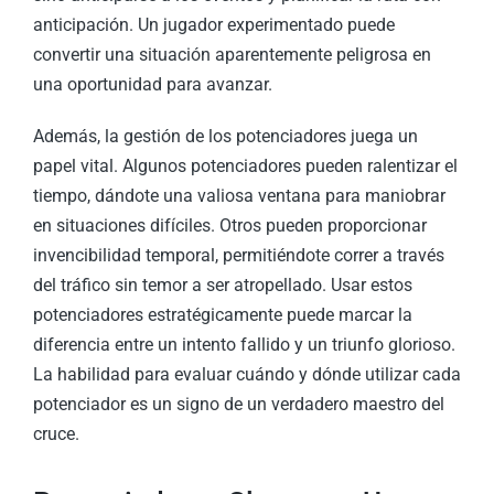
anticipación. Un jugador experimentado puede
convertir una situación aparentemente peligrosa en
una oportunidad para avanzar.
Además, la gestión de los potenciadores juega un
papel vital. Algunos potenciadores pueden ralentizar el
tiempo, dándote una valiosa ventana para maniobrar
en situaciones difíciles. Otros pueden proporcionar
invencibilidad temporal, permitiéndote correr a través
del tráfico sin temor a ser atropellado. Usar estos
potenciadores estratégicamente puede marcar la
diferencia entre un intento fallido y un triunfo glorioso.
La habilidad para evaluar cuándo y dónde utilizar cada
potenciador es un signo de un verdadero maestro del
cruce.