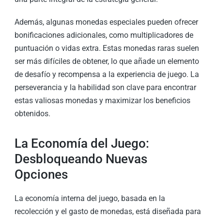
Además, algunas monedas especiales pueden ofrecer
bonificaciones adicionales, como multiplicadores de
puntuación o vidas extra. Estas monedas raras suelen
ser más difíciles de obtener, lo que añade un elemento
de desafío y recompensa a la experiencia de juego. La
perseverancia y la habilidad son clave para encontrar
estas valiosas monedas y maximizar los beneficios
obtenidos.
La Economía del Juego:
Desbloqueando Nuevas
Opciones
La economía interna del juego, basada en la
recolección y el gasto de monedas, está diseñada para