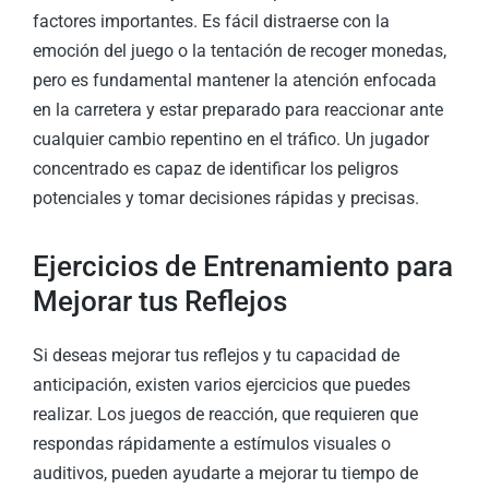
factores importantes. Es fácil distraerse con la
emoción del juego o la tentación de recoger monedas,
pero es fundamental mantener la atención enfocada
en la carretera y estar preparado para reaccionar ante
cualquier cambio repentino en el tráfico. Un jugador
concentrado es capaz de identificar los peligros
potenciales y tomar decisiones rápidas y precisas.
Ejercicios de Entrenamiento para
Mejorar tus Reflejos
Si deseas mejorar tus reflejos y tu capacidad de
anticipación, existen varios ejercicios que puedes
realizar. Los juegos de reacción, que requieren que
respondas rápidamente a estímulos visuales o
auditivos, pueden ayudarte a mejorar tu tiempo de