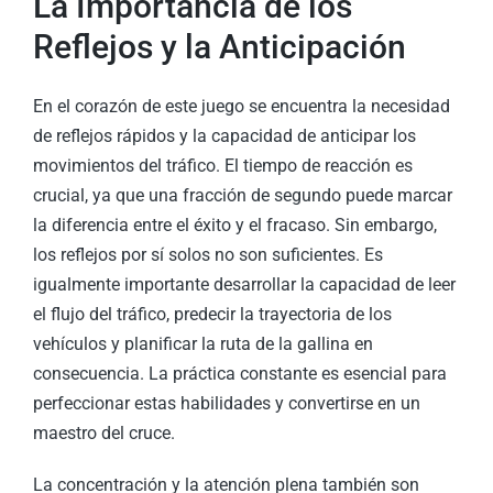
La Importancia de los
Reflejos y la Anticipación
En el corazón de este juego se encuentra la necesidad
de reflejos rápidos y la capacidad de anticipar los
movimientos del tráfico. El tiempo de reacción es
crucial, ya que una fracción de segundo puede marcar
la diferencia entre el éxito y el fracaso. Sin embargo,
los reflejos por sí solos no son suficientes. Es
igualmente importante desarrollar la capacidad de leer
el flujo del tráfico, predecir la trayectoria de los
vehículos y planificar la ruta de la gallina en
consecuencia. La práctica constante es esencial para
perfeccionar estas habilidades y convertirse en un
maestro del cruce.
La concentración y la atención plena también son