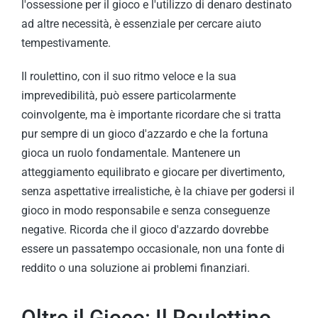
l'ossessione per il gioco e l'utilizzo di denaro destinato
ad altre necessità, è essenziale per cercare aiuto
tempestivamente.
Il roulettino, con il suo ritmo veloce e la sua
imprevedibilità, può essere particolarmente
coinvolgente, ma è importante ricordare che si tratta
pur sempre di un gioco d'azzardo e che la fortuna
gioca un ruolo fondamentale. Mantenere un
atteggiamento equilibrato e giocare per divertimento,
senza aspettative irrealistiche, è la chiave per godersi il
gioco in modo responsabile e senza conseguenze
negative. Ricorda che il gioco d'azzardo dovrebbe
essere un passatempo occasionale, non una fonte di
reddito o una soluzione ai problemi finanziari.
Oltre il Gioco: Il Roulettino