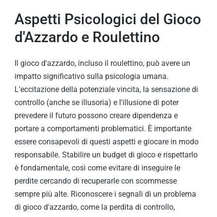
Aspetti Psicologici del Gioco
d'Azzardo e Roulettino
Il gioco d'azzardo, incluso il roulettino, può avere un
impatto significativo sulla psicologia umana.
L'eccitazione della potenziale vincita, la sensazione di
controllo (anche se illusoria) e l'illusione di poter
prevedere il futuro possono creare dipendenza e
portare a comportamenti problematici. È importante
essere consapevoli di questi aspetti e giocare in modo
responsabile. Stabilire un budget di gioco e rispettarlo
è fondamentale, così come evitare di inseguire le
perdite cercando di recuperarle con scommesse
sempre più alte. Riconoscere i segnali di un problema
di gioco d'azzardo, come la perdita di controllo,