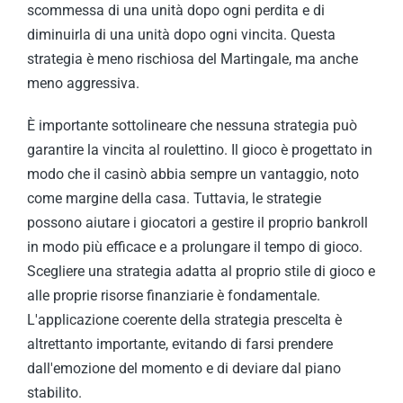
scommessa di una unità dopo ogni perdita e di
diminuirla di una unità dopo ogni vincita. Questa
strategia è meno rischiosa del Martingale, ma anche
meno aggressiva.
È importante sottolineare che nessuna strategia può
garantire la vincita al roulettino. Il gioco è progettato in
modo che il casinò abbia sempre un vantaggio, noto
come margine della casa. Tuttavia, le strategie
possono aiutare i giocatori a gestire il proprio bankroll
in modo più efficace e a prolungare il tempo di gioco.
Scegliere una strategia adatta al proprio stile di gioco e
alle proprie risorse finanziarie è fondamentale.
L'applicazione coerente della strategia prescelta è
altrettanto importante, evitando di farsi prendere
dall'emozione del momento e di deviare dal piano
stabilito.