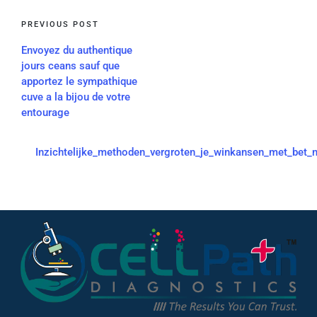
PREVIOUS POST
Envoyez du authentique
jours ceans sauf que
apportez le sympathique
cuve a la bijou de votre
entourage
Inzichtelijke_methoden_vergroten_je_winkansen_met_bet_ni