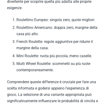
divertente per scoprire quella più adatta alle proprie
esigenze.
Roulettino Europeo: singola zero, quote migliori.
Roulettino Americano: doppia zero, margine della
casa più alto.
French Roulette: regole aggiuntive per ridurre il
margine della casa.
Mini Roulette: ruota più piccola, meno caselle.
Multi Wheel Roulette: scommetti su più ruote
contemporaneamente.
Comprendere queste differenze è cruciale per fare una
scelta informata e godersi appieno l'esperienza di
gioco. La selezione di una variante appropriata può
significativamente influenzare le probabilità di vincita e