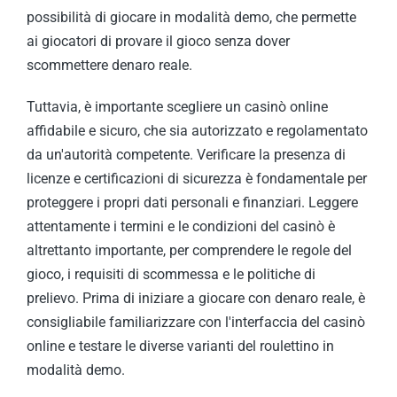
possibilità di giocare in modalità demo, che permette
ai giocatori di provare il gioco senza dover
scommettere denaro reale.
Tuttavia, è importante scegliere un casinò online
affidabile e sicuro, che sia autorizzato e regolamentato
da un'autorità competente. Verificare la presenza di
licenze e certificazioni di sicurezza è fondamentale per
proteggere i propri dati personali e finanziari. Leggere
attentamente i termini e le condizioni del casinò è
altrettanto importante, per comprendere le regole del
gioco, i requisiti di scommessa e le politiche di
prelievo. Prima di iniziare a giocare con denaro reale, è
consigliabile familiarizzare con l'interfaccia del casinò
online e testare le diverse varianti del roulettino in
modalità demo.