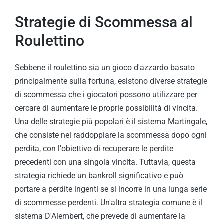
Strategie di Scommessa al
Roulettino
Sebbene il roulettino sia un gioco d'azzardo basato
principalmente sulla fortuna, esistono diverse strategie
di scommessa che i giocatori possono utilizzare per
cercare di aumentare le proprie possibilità di vincita.
Una delle strategie più popolari è il sistema Martingale,
che consiste nel raddoppiare la scommessa dopo ogni
perdita, con l'obiettivo di recuperare le perdite
precedenti con una singola vincita. Tuttavia, questa
strategia richiede un bankroll significativo e può
portare a perdite ingenti se si incorre in una lunga serie
di scommesse perdenti. Un'altra strategia comune è il
sistema D'Alembert, che prevede di aumentare la