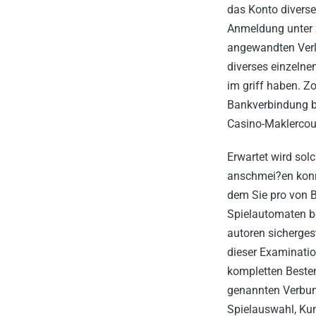
das Konto diverse
Anmeldung unter z
angewandten Verla
diverses einzelne
im griff haben. Zo
Bankverbindung be
Casino-Maklercour
Erwartet wird sol
anschmei?en konne
dem Sie pro von 
Spielautomaten be
autoren sicherges
dieser Examinatio
kompletten Besten
genannten Verbund
Spielauswahl, Ku