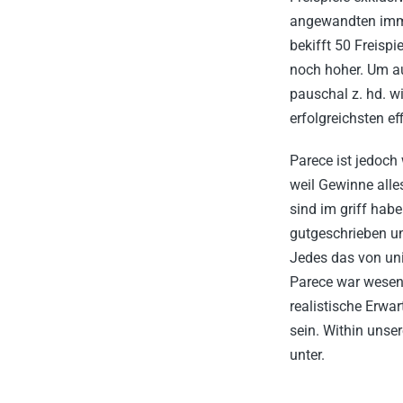
angewandten imm
bekifft 50 Freisp
noch hoher. Um au
pauschal z. hd. w
erfolgreichsten ef
Parece ist jedoc
weil Gewinne alle
sind im griff habe
gutgeschrieben un
Jedes das von uni
Parece war wesent
realistische Erwa
sein. Within unser
unter.