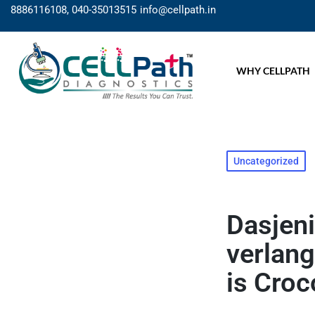
8886116108, 040-35013515
info@cellpath.in
WHY CELLPATH
Uncategorized
Dasjeni
verlang
is Croc