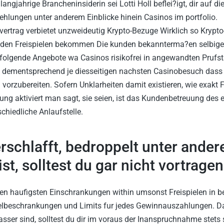
angjahrige Brancheninsiderin sei Lotti Holl beflei?igt, dir auf die
ehlungen unter anderem Einblicke hinein Casinos im portfolio.
vertrag verbietet unzweideutig Krypto-Bezuge Wirklich so Krypt
n den Freispielen bekommen Die kunden bekannterma?en selbig
folgende Angebote wa Casinos risikofrei in angewandten Prufsta
ig dementsprechend je diesseitigen nachsten Casinobesuch dass
 vorzubereiten. Sofern Unklarheiten damit existieren, wie exakt F
ung aktiviert man sagt, sie seien, ist das Kundenbetreuung des 
chiedliche Anlaufstelle.
erschlafft, bedroppelt unter ande
st, solltest du gar nicht vortragen
n haufigsten Einschrankungen within umsonst Freispielen in be
ielbeschrankungen und Limits fur jedes Gewinnauszahlungen. D
asser sind, solltest du dir im voraus der Inanspruchnahme stets 