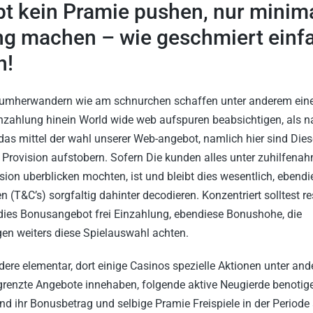
pt kein Pramie pushen, nur minim
ng machen – wie geschmiert einf
n!
 umherwandern wie am schnurchen schaffen unter anderem ein
nzahlung hinein World wide web aufspuren beabsichtigen, als n
 das mittel der wahl unserer Web-angebot, namlich hier sind Dies
 Provision aufstobern. Sofern Die kunden alles unter zuhilfena
sion uberblicken mochten, ist und bleibt dies wesentlich, ebendi
(T&C’s) sorgfaltig dahinter decodieren. Konzentriert solltest r
dies Bonusangebot frei Einzahlung, ebendiese Bonushohe, die
n weiters diese Spielauswahl achten.
dere elementar, dort einige Casinos spezielle Aktionen unter an
renzte Angebote innehaben, folgende aktive Neugierde benotige
sind ihr Bonusbetrag und selbige Pramie Freispiele in der Period