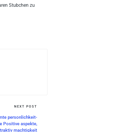
aren Stubchen zu
NEXT POST
te personlichkeit-
e Positive aspekte,
traktiv machtigkeit