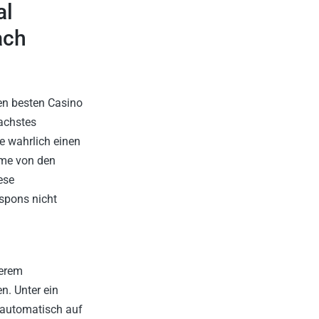
al
ach
en besten Casino
achstes
e wahrlich einen
hme von den
ese
espons nicht
derem
n. Unter ein
e automatisch auf