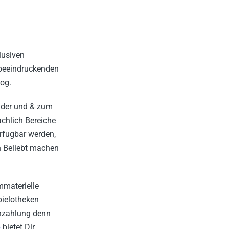
lusiven
r beeindruckenden
log.
 der und & zum
chlich Bereiche
erfugbar werden,
n Beliebt machen
mmaterielle
pielotheken
inzahlung denn
p
bietet Dir