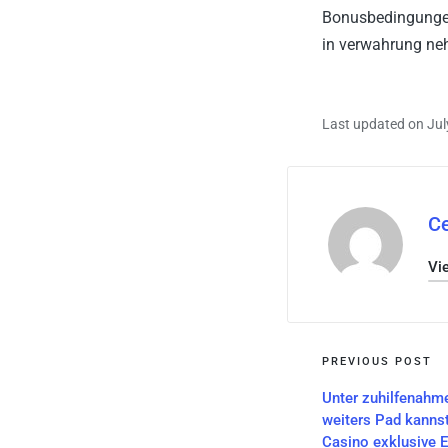
Bonusbedingungen
in verwahrung ne
Last updated on Jul
C
Vi
PREVIOUS POST
Unter zuhilfenahm
weiters Pad kannst 
Casino exklusive E