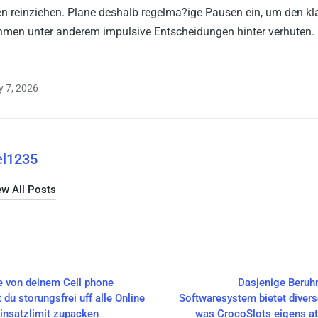
 reinziehen. Plane deshalb regelma?ige Pausen ein, um den kl
hmen unter anderem impulsive Entscheidungen hinter verhuten.
y 7, 2026
el1235
ew All Posts
e von deinem Cell phone
Dasjenige Beruhm
du storungsfrei uff alle Online
Softwaresystem bietet divers
insatzlimit zupacken
was CrocoSlots eigens at