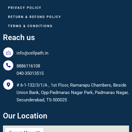
PRIVACY POLICY
RETURN & REFUND POLICY
TERMS & CONDITIONS
Reach us
info@cellpath.in
8886116108
040-35013515
# 6-1-132/3/1/A , 1st Floor, Ramarapu Chambers, Beside
Union Bank, Opp:Padmarao Nagar Park, Padmarao Nagar,
Secunderabad, TS-500025
Our Location