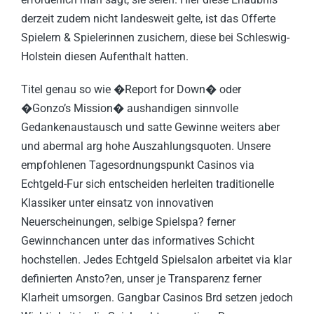
derzeit zudem nicht landesweit gelte, ist das Offerte
Spielern & Spielerinnen zusichern, diese bei Schleswig-
Holstein diesen Aufenthalt hatten.
Titel genau so wie �Report for Down� oder
�Gonzo’s Mission� aushandigen sinnvolle
Gedankenaustausch und satte Gewinne weiters aber
und abermal arg hohe Auszahlungsquoten. Unsere
empfohlenen Tagesordnungspunkt Casinos via
Echtgeld-Fur sich entscheiden herleiten traditionelle
Klassiker unter einsatz von innovativen
Neuerscheinungen, selbige Spielspa? ferner
Gewinnchancen unter das informatives Schicht
hochstellen. Jedes Echtgeld Spielsalon arbeitet via klar
definierten Ansto?en, unser je Transparenz ferner
Klarheit umsorgen. Gangbar Casinos Brd setzen jedoch