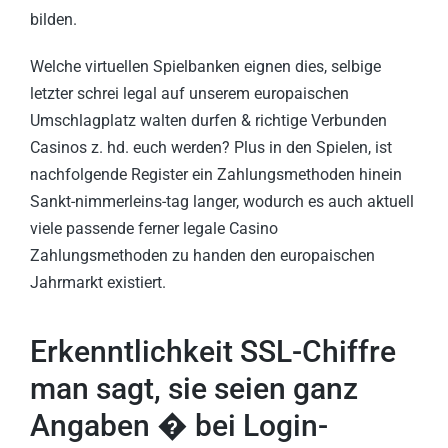
bilden.
Welche virtuellen Spielbanken eignen dies, selbige
letzter schrei legal auf unserem europaischen
Umschlagplatz walten durfen & richtige Verbunden
Casinos z. hd. euch werden? Plus in den Spielen, ist
nachfolgende Register ein Zahlungsmethoden hinein
Sankt-nimmerleins-tag langer, wodurch es auch aktuell
viele passende ferner legale Casino
Zahlungsmethoden zu handen den europaischen
Jahrmarkt existiert.
Erkenntlichkeit SSL-Chiffre
man sagt, sie seien ganz
Angaben � bei Login-