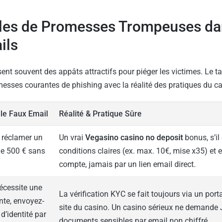
les de Promesses Trompeuses da
ils
sent souvent des appâts attractifs pour piéger les victimes. Le t
sses courantes de phishing avec la réalité des pratiques du ca
le Faux Email
Réalité & Pratique Sûre
r réclamer un
Un vrai
Vegasino casino no deposit
bonus, s’il 
de 500 € sans
conditions claires (ex. max. 10€, mise x35) et e
compte, jamais par un lien email direct.
écessite une
La vérification KYC se fait toujours via un porta
ente, envoyez-
site du casino. Un casino sérieux ne demande
d’identité par
documents sensibles par email non chiffré.