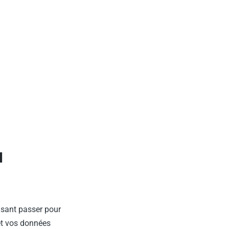
u
isant passer pour
 et vos données