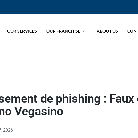
OUR SERVICES
OUR FRANCHISE
ABOUT US
CONT
sement de phishing : Faux
ino Vegasino
7, 2026