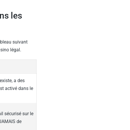
ns les
ableau suivant
sino légal.
existe, a des
st activé dans le
il sécurisé sur le
 JAMAIS de