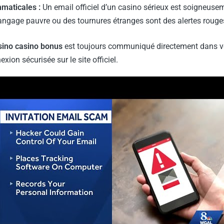
mmaticales :
Un email officiel d’un casino sérieux est soigneusem
langage pauvre ou des tournures étranges sont des alertes rouge
ino casino bonus
est toujours communiqué directement dans v
xion sécurisée sur le site officiel.