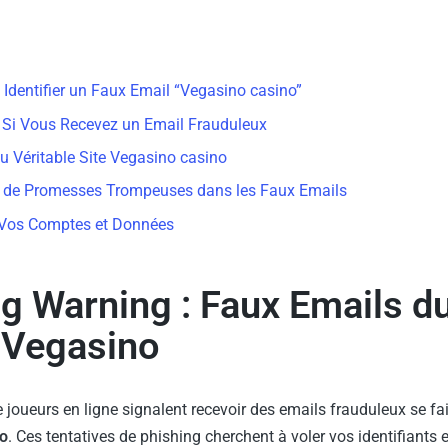
Identifier un Faux Email “Vegasino casino”
e Si Vous Recevez un Email Frauduleux
u Véritable Site Vegasino casino
 de Promesses Trompeuses dans les Faux Emails
 Vos Comptes et Données
g Warning : Faux Emails d
 Vegasino
 joueurs en ligne signalent recevoir des emails frauduleux se fa
no
. Ces tentatives de phishing cherchent à voler vos identifiants