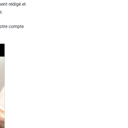
ent rédigé et
s.
otre compte