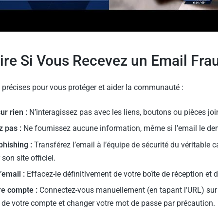
ire Si Vous Recevez un Email Fra
 précises pour vous protéger et aider la communauté :
ur rien :
N’interagissez pas avec les liens, boutons ou pièces joi
 pas :
Ne fournissez aucune information, même si l’email le d
phishing :
Transférez l’email à l’équipe de sécurité du véritable c
son site officiel.
’email :
Effacez-le définitivement de votre boîte de réception et de
re compte :
Connectez-vous manuellement (en tapant l’URL) sur l
tat de votre compte et changer votre mot de passe par précaution.