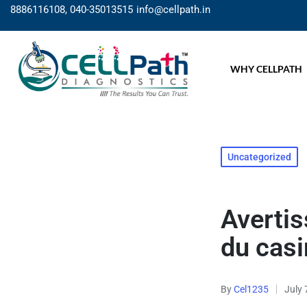
8886116108, 040-35013515
info@cellpath.in
WHY CELLPATH
Uncategorized
Avertis
du cas
By
Cel1235
July 