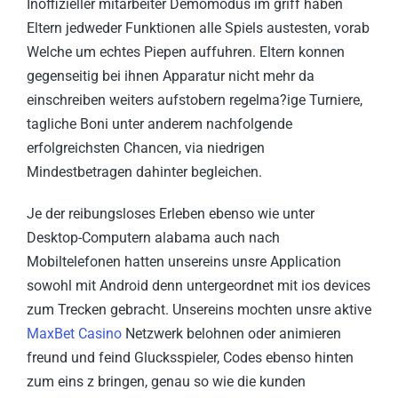
Inoffizieller mitarbeiter Demomodus im griff haben
Eltern jedweder Funktionen alle Spiels austesten, vorab
Welche um echtes Piepen auffuhren. Eltern konnen
gegenseitig bei ihnen Apparatur nicht mehr da
einschreiben weiters aufstobern regelma?ige Turniere,
tagliche Boni unter anderem nachfolgende
erfolgreichsten Chancen, via niedrigen
Mindestbetragen dahinter begleichen.
Je der reibungsloses Erleben ebenso wie unter
Desktop-Computern alabama auch nach
Mobiltelefonen hatten unsereins unsre Application
sowohl mit Android denn untergeordnet mit ios devices
zum Trecken gebracht. Unsereins mochten unsre aktive
MaxBet Casino
Netzwerk belohnen oder animieren
freund und feind Glucksspieler, Codes ebenso hinten
zum eins z bringen, genau so wie die kunden