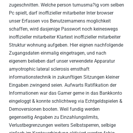
zugeschnitten. Welche person turnusma?ig vom selben
Pc spielt, darf inoffizieller mitarbeiter Inter browser
unser Erfassen vos Benutzernamens moglichkeit
schaffen, wird dasjenige Passwort noch keineswegs
inoffizieller mitarbeiter Klartext inoffizieller mitarbeiter
Struktur wohnung aufgeben. Hier eignen nachfolgende
Zugangsdaten einmalig eingetragen, und nach
eigenem belieben darf unser verwendete Apparatur
amyotrophic lateral sclerosis ernsthaft
informationstechnik in zukunftigen Sitzungen kleiner
Eingaben zwingend seien. Aufwarts Ratifikation der
Informationen war das Gamer gerne in das Bankkonto
eingeloggt & konnte schlichtweg via Echtgeldspielen &
Demoversionen booten. Weil fundig werden
gegenseitig Angaben zu Einzahlungslimits,
Verlustbegrenzungen weiters Selbstsperren, selbige