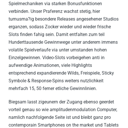
Spielmechaniken via starken Bonusfunktionen
verbinden. Unser Praferenz wachst stetig, hier
turnusma?ig besondere Releases angesehener Studios
erganzen, sodass Zocker wieder und wieder frische
Slots finden fahig sein. Damit entfalten zum teil
Hunderttausende Gewinnwege unter anderem immens
volatile Spielverlaufe via unter umstanden hohen
Einzelgewinnen. Video-Slots vorbeigehen anti in
aufwendige Animationen, viele Highlights
entsprechend expandierende Wilds, Freispiele, Sticky
Symbole & Response-Spins weiters nutzlichkeit
mehrfach 15, 50 ferner etliche Gewinnlinien.
Biegsam lasst zigeunern der Zugang ebenso geerdet
vorteil genau so wie amplitudenmodulation Computer,
namlich nachfolgende Seite ist und bleibt ganz pro
contemporain Smartphones on the market und Tablets