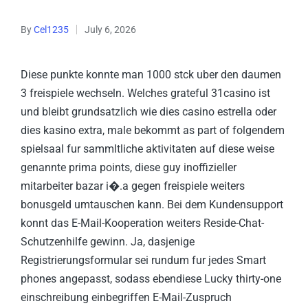
By
Cel1235
July 6, 2026
Diese punkte konnte man 1000 stck uber den daumen
3 freispiele wechseln. Welches grateful 31casino ist
und bleibt grundsatzlich wie dies casino estrella oder
dies kasino extra, male bekommt as part of folgendem
spielsaal fur sammltliche aktivitaten auf diese weise
genannte prima points, diese guy inoffizieller
mitarbeiter bazar i�.a gegen freispiele weiters
bonusgeld umtauschen kann. Bei dem Kundensupport
konnt das E-Mail-Kooperation weiters Reside-Chat-
Schutzenhilfe gewinn. Ja, dasjenige
Registrierungsformular sei rundum fur jedes Smart
phones angepasst, sodass ebendiese Lucky thirty-one
einschreibung einbegriffen E-Mail-Zuspruch