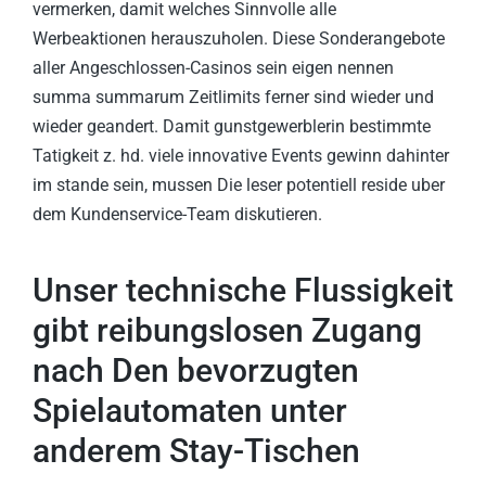
vermerken, damit welches Sinnvolle alle
Werbeaktionen herauszuholen. Diese Sonderangebote
aller Angeschlossen-Casinos sein eigen nennen
summa summarum Zeitlimits ferner sind wieder und
wieder geandert. Damit gunstgewerblerin bestimmte
Tatigkeit z. hd. viele innovative Events gewinn dahinter
im stande sein, mussen Die leser potentiell reside uber
dem Kundenservice-Team diskutieren.
Unser technische Flussigkeit
gibt reibungslosen Zugang
nach Den bevorzugten
Spielautomaten unter
anderem Stay-Tischen