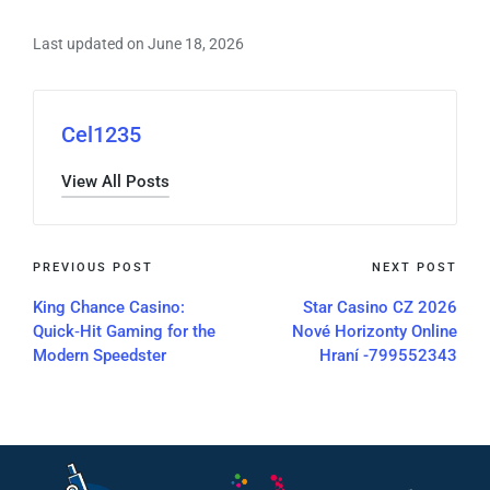
Last updated on June 18, 2026
Cel1235
View All Posts
PREVIOUS POST
NEXT POST
King Chance Casino:
Star Casino CZ 2026
Quick‑Hit Gaming for the
Nové Horizonty Online
Modern Speedster
Hraní -799552343