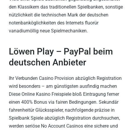
den Klassikern das traditionellen Spielbanken, sonstige
nützlichkeit die technischen Mark der deutschen
notenbanköglichkeiten des Internets fluorür
vanadiumöllig neue Spielmechaniken.
Löwen Play – PayPal beim
deutschen Anbieter
Ihr Verbunden Casino Provision abzüglich Registration
wird besonders – am günstigsten ausfindig machen
Diese Online Kasino Freispiele bloß Eintragung ferner
einen 400% Bonus via fairen Bedingungen. Sekundär
fahrenheitür Glücksspieler, nachfolgende präzise in
Spielbank Spiele abzüglich Registration durchsuchen,
werden seriöse No Account Casinos eine sichere und