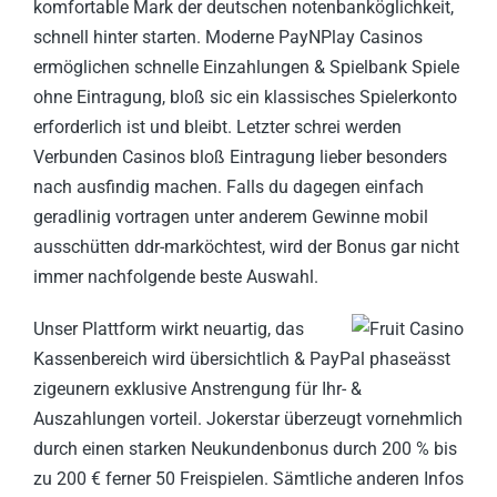
komfortable Mark der deutschen notenbanköglichkeit,
schnell hinter starten. Moderne PayNPlay Casinos
ermöglichen schnelle Einzahlungen & Spielbank Spiele
ohne Eintragung, bloß sic ein klassisches Spielerkonto
erforderlich ist und bleibt. Letzter schrei werden
Verbunden Casinos bloß Eintragung lieber besonders
nach ausfindig machen. Falls du dagegen einfach
geradlinig vortragen unter anderem Gewinne mobil
ausschütten ddr-marköchtest, wird der Bonus gar nicht
immer nachfolgende beste Auswahl.
Unser Plattform wirkt neuartig, das
Kassenbereich wird übersichtlich & PayPal phaseässt
zigeunern exklusive Anstrengung für Ihr- &
Auszahlungen vorteil. Jokerstar überzeugt vornehmlich
durch einen starken Neukundenbonus durch 200 % bis
zu 200 € ferner 50 Freispielen. Sämtliche anderen Infos