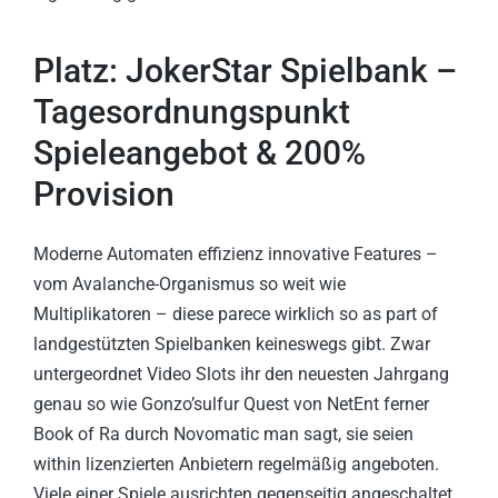
Platz: JokerStar Spielbank –
Tagesordnungspunkt
Spieleangebot & 200%
Provision
Moderne Automaten effizienz innovative Features –
vom Avalanche-Organismus so weit wie
Multiplikatoren – diese parece wirklich so as part of
landgestützten Spielbanken keineswegs gibt. Zwar
untergeordnet Video Slots ihr den neuesten Jahrgang
genau so wie Gonzo’sulfur Quest von NetEnt ferner
Book of Ra durch Novomatic man sagt, sie seien
within lizenzierten Anbietern regelmäßig angeboten.
Viele einer Spiele ausrichten gegenseitig angeschaltet