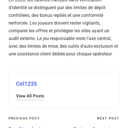
d’identité se distinguent par des limites de dépôt
contrôlées, des bonus repliés et une conformité
renforcée. Les joueurs doivent rester vigilants,
comparer les offres et privilégier les sites ayant un
audit externe. Le jeu responsable reste l’axe central,
avec des limites de mise, des outils d’auto-exclusion et
une assistance client dédiée pour chaque opérateur.
Cel1235
View All Posts
PREVIOUS POST
NEXT POST