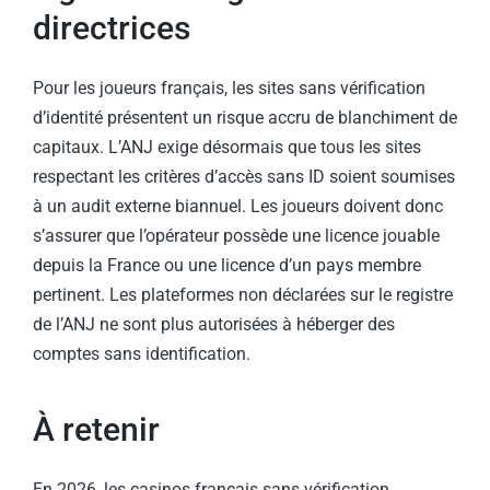
directrices
Pour les joueurs français, les sites sans vérification
d’identité présentent un risque accru de blanchiment de
capitaux. L’ANJ exige désormais que tous les sites
respectant les critères d’accès sans ID soient soumises
à un audit externe biannuel. Les joueurs doivent donc
s’assurer que l’opérateur possède une licence jouable
depuis la France ou une licence d’un pays membre
pertinent. Les plateformes non déclarées sur le registre
de l’ANJ ne sont plus autorisées à héberger des
comptes sans identification.
À retenir
En 2026, les casinos français sans vérification