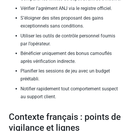
Vérifier l’agrément ANJ via le registre officiel.
S’éloigner des sites proposant des gains
exceptionnels sans conditions.
Utiliser les outils de contrôle personnel fournis
par l’opérateur.
Bénéficier uniquement des bonus camouflés
après vérification indirecte.
Planifier les sessions de jeu avec un budget
préétabli.
Notifier rapidement tout comportement suspect
au support client.
Contexte français : points de
vigilance et lignes