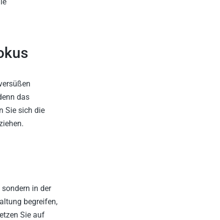
ie
okus
 versüßen
 denn das
 Sie sich die
ziehen.
 sondern in der
altung begreifen,
etzen Sie auf