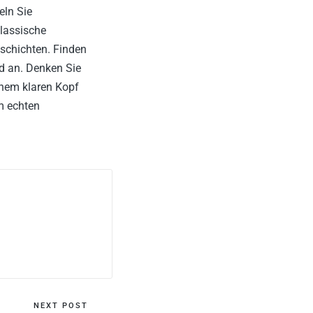
eln Sie
lassische
schichten. Finden
d an. Denken Sie
inem klaren Kopf
m echten
NEXT POST