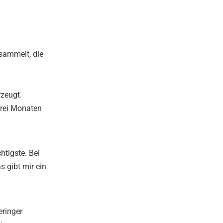
sammelt, die
rzeugt.
 drei Monaten
htigste. Bei
s gibt mir ein
eringer