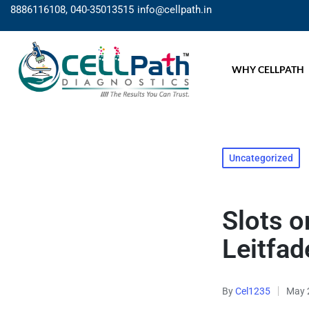
8886116108, 040-35013515
info@cellpath.in
WHY CELLPATH
Uncategorized
Slots o
Leitfad
By
Cel1235
May 