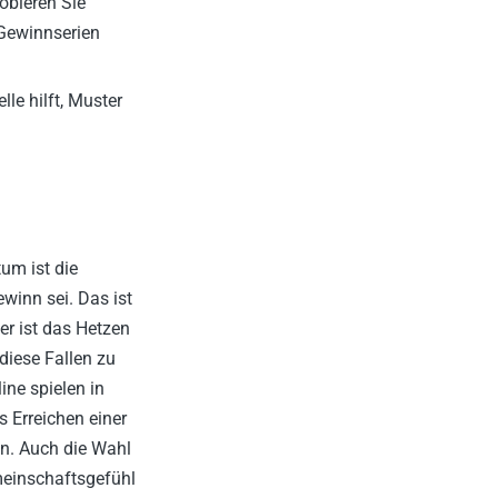
obieren Sie
 Gewinnserien
le hilft, Muster
tum ist die
winn sei. Das ist
er ist das Hetzen
diese Fallen zu
ine spielen in
s Erreichen einer
en. Auch die Wahl
meinschaftsgefühl