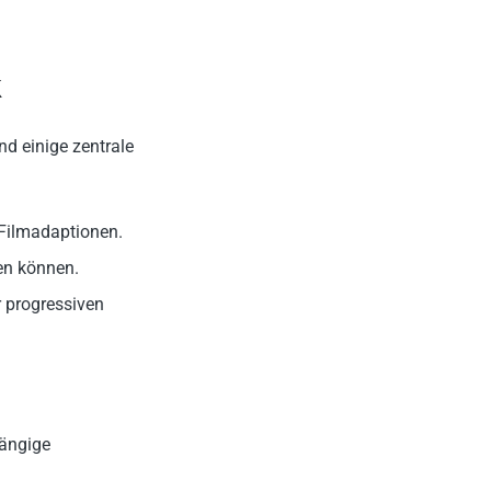
k
nd einige zentrale
 Filmadaptionen.
en können.
 progressiven
ängige