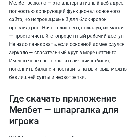
Мелбет зеркало — это альтернативный веб-адрес,
полностью копирующий функционал основного
сайта, но непроницаемый для блокировок
провайдеров. Ничего лишнего, пожалуй, из магии
— просто чистый, стопроцентный рабочий доступ.
Не надо паниковать, если основной домен сдулся:
зеркало — спасательный круг в море беттинга.
Именно через него войти в личный кабинет,
пополнить баланс и поставить на выигрыш можно
без лишней суеты и нервотрёпки.
Где скачать приложение
Мелбет — шпаргалка для
игрока