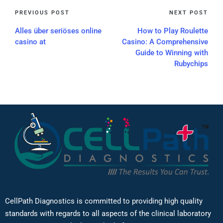
PREVIOUS POST
NEXT POST
Alles über seriöses online
How to Play Roulette
casino at
Casino: A Comprehensive
Guide to Winning with
Rubychips
CellPath Diagnostics is committed to providing high quality
standards with regards to all aspects of the clinical laboratory