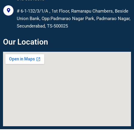
# 6-1-132/3/1/A , 1st Floor, Ramarapu Chambers, Beside
Union Bank, Opp:Padmarao Nagar Park, Padmarao Nagar,
Secunderabad, TS-500025
Our Location