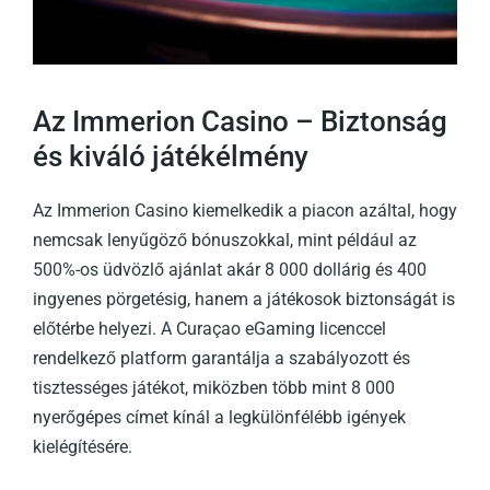
Az Immerion Casino – Biztonság
és kiváló játékélmény
Az Immerion Casino kiemelkedik a piacon azáltal, hogy
nemcsak lenyűgöző bónuszokkal, mint például az
500%-os üdvözlő ajánlat akár 8 000 dollárig és 400
ingyenes pörgetésig, hanem a játékosok biztonságát is
előtérbe helyezi. A Curaçao eGaming licenccel
rendelkező platform garantálja a szabályozott és
tisztességes játékot, miközben több mint 8 000
nyerőgépes címet kínál a legkülönfélébb igények
kielégítésére.