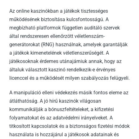
Az online kaszinókban a játékok tisztességes
működésének biztosítása kulcsfontosságú. A
megbízható platformok független auditáló szervek
által rendszeresen ellenőrzött véletlenszám-
generátorokat (RNG) használnak, amelyek garantálják
a játékok kimenetelének véletlenszerűségét. A
játékosoknak érdemes utánajárniuk annak, hogy az
általuk választott kaszinó rendelkezik-e érvényes
licenccel és a működését milyen szabályozás felügyeli.
A manipuláció elleni védekezés másik fontos eleme az
átláthatóság. A jó hírű kaszinók világosan
kommunikálják a bónuszfeltételeket, a kifizetési
folyamatokat és az adatvédelmi irányelveket. A
titkosított kapcsolatok és a biztonságos fizetési módok
használata is hozzájárul a játékosok adatainak és