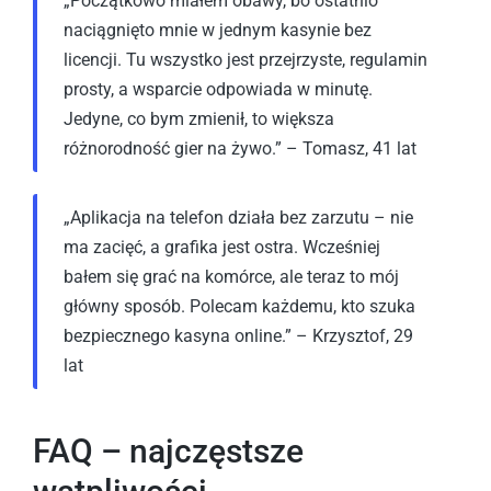
„Początkowo miałem obawy, bo ostatnio
naciągnięto mnie w jednym kasynie bez
licencji. Tu wszystko jest przejrzyste, regulamin
prosty, a wsparcie odpowiada w minutę.
Jedyne, co bym zmienił, to większa
różnorodność gier na żywo.” – Tomasz, 41 lat
„Aplikacja na telefon działa bez zarzutu – nie
ma zacięć, a grafika jest ostra. Wcześniej
bałem się grać na komórce, ale teraz to mój
główny sposób. Polecam każdemu, kto szuka
bezpiecznego kasyna online.” – Krzysztof, 29
lat
FAQ – najczęstsze