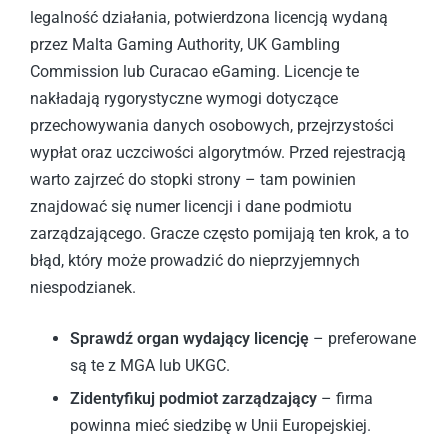
legalność działania, potwierdzona licencją wydaną
przez Malta Gaming Authority, UK Gambling
Commission lub Curacao eGaming. Licencje te
nakładają rygorystyczne wymogi dotyczące
przechowywania danych osobowych, przejrzystości
wypłat oraz uczciwości algorytmów. Przed rejestracją
warto zajrzeć do stopki strony – tam powinien
znajdować się numer licencji i dane podmiotu
zarządzającego. Gracze często pomijają ten krok, a to
błąd, który może prowadzić do nieprzyjemnych
niespodzianek.
Sprawdź organ wydający licencję
– preferowane
są te z MGA lub UKGC.
Zidentyfikuj podmiot zarządzający
– firma
powinna mieć siedzibę w Unii Europejskiej.