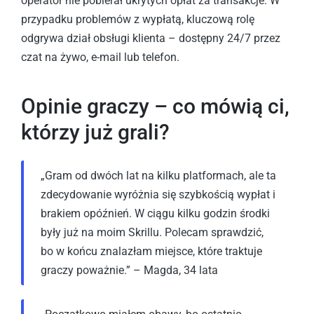
operator nie pobierał ukrytych opłat za transakcje. W
przypadku problemów z wypłatą, kluczową rolę
odgrywa dział obsługi klienta – dostępny 24/7 przez
czat na żywo, e-mail lub telefon.
Opinie graczy – co mówią ci,
którzy już grali?
„Gram od dwóch lat na kilku platformach, ale ta
zdecydowanie wyróżnia się szybkością wypłat i
brakiem opóźnień. W ciągu kilku godzin środki
były już na moim Skrillu. Polecam sprawdzić,
bo w końcu znalazłam miejsce, które traktuje
graczy poważnie.” – Magda, 34 lata