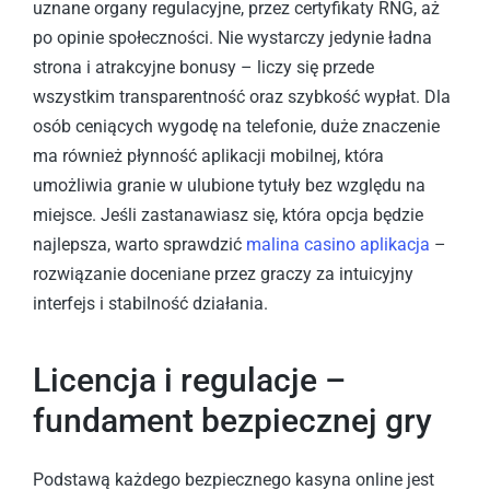
uznane organy regulacyjne, przez certyfikaty RNG, aż
po opinie społeczności. Nie wystarczy jedynie ładna
strona i atrakcyjne bonusy – liczy się przede
wszystkim transparentność oraz szybkość wypłat. Dla
osób ceniących wygodę na telefonie, duże znaczenie
ma również płynność aplikacji mobilnej, która
umożliwia granie w ulubione tytuły bez względu na
miejsce. Jeśli zastanawiasz się, która opcja będzie
najlepsza, warto sprawdzić
malina casino aplikacja
–
rozwiązanie doceniane przez graczy za intuicyjny
interfejs i stabilność działania.
Licencja i regulacje –
fundament bezpiecznej gry
Podstawą każdego bezpiecznego kasyna online jest