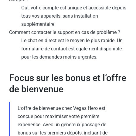
Oui, votre compte est unique et accessible depuis
tous vos appareils, sans installation
supplémentaire.
Comment contacter le support en cas de problème ?
Le chat en direct est le moyen le plus rapide. Un
formulaire de contact est également disponible
pour les demandes moins urgentes.
Focus sur les bonus et l’offre
de bienvenue
L’offre de bienvenue chez Vegas Hero est
conçue pour maximiser votre première
expérience. Avec un généreux package de
bonus sur les premiers dépôts, incluant de