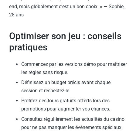
end, mais globalement c’est un bon choix. » — Sophie,
28 ans
Optimiser son jeu : conseils
pratiques
Commencez par les versions démo pour maîtriser
les règles sans risque.
Définissez un budget précis avant chaque
session et respectez-le.
Profitez des tours gratuits offerts lors des
promotions pour augmenter vos chances.
Consultez régulièrement les actualités du casino
pour ne pas manquer les événements spéciaux.