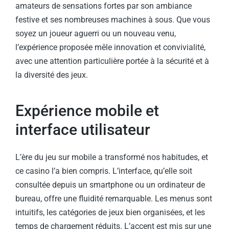
amateurs de sensations fortes par son ambiance
festive et ses nombreuses machines à sous. Que vous
soyez un joueur aguerri ou un nouveau venu,
l’expérience proposée mêle innovation et convivialité,
avec une attention particulière portée à la sécurité et à
la diversité des jeux.
Expérience mobile et
interface utilisateur
L’ère du jeu sur mobile a transformé nos habitudes, et
ce casino l’a bien compris. L’interface, qu’elle soit
consultée depuis un smartphone ou un ordinateur de
bureau, offre une fluidité remarquable. Les menus sont
intuitifs, les catégories de jeux bien organisées, et les
temps de chargement réduits. L’accent est mis sur une