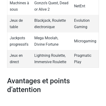
Machines à
Gonzo’s Quest, Dead
NetEnt
sous
or Alive 2
Jeux de
Blackjack, Roulette
Evolution
table
électronique
Gaming
Jackpots
Mega Moolah,
Microgaming
progressifs
Divine Fortune
Jeux en
Lightning Roulette,
Pragmatic
direct
Immersive Roulette
Play
Avantages et points
d’attention