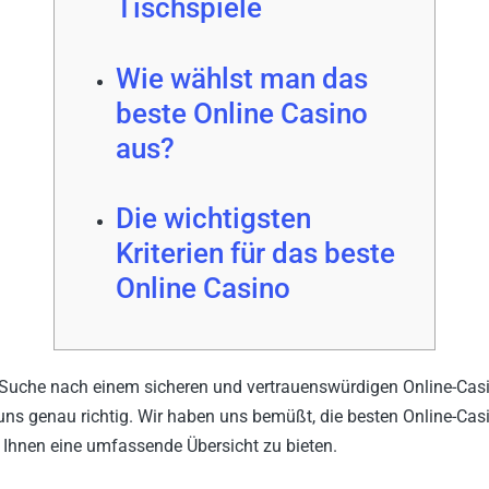
Tischspiele
Wie wählst man das
beste Online Casino
aus?
Die wichtigsten
Kriterien für das beste
Online Casino
Suche nach einem sicheren und vertrauenswürdigen Online-Casi
 uns genau richtig. Wir haben uns bemüßt, die besten Online-Casi
Ihnen eine umfassende Übersicht zu bieten.