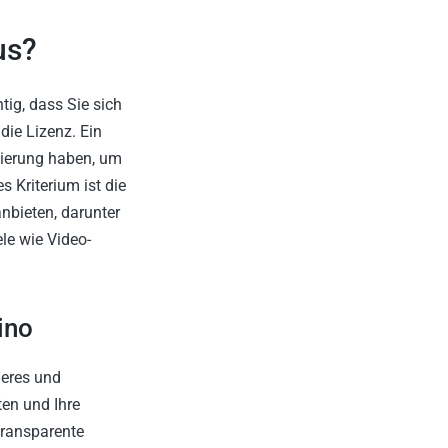
us?
tig, dass Sie sich
 die Lizenz. Ein
egierung haben, um
s Kriterium ist die
anbieten, darunter
le wie Video-
ino
cheres und
ten und Ihre
transparente