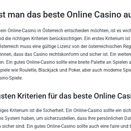
st man das beste Online Casino a
ein Online-Casino in Österreich entscheiden möchten, ist es wich
d die richtigen Kriterien berücksichtigen. Ein erstes Kriterium ist
Österreich muss eine gültige Lizenz von der österreichischen R
önnen, dass das Casino rechtskonform und sicher ist. Ein weitere
. Ein gutes Online-Casino sollte eine breite Palette an Spielen 
piele wie Roulette, Blackjack und Poker, aber auch moderne Spie
sino-Spiele.
sten Kriterien für das beste Online Cas
iges Kriterium ist die Sicherheit. Ein Online-Casino sollte ein si
s System haben, um sicherzustellen, dass Ihre persönlichen Da
sicher sind. Ein gutes Online-Casino sollte auch eine faire und 