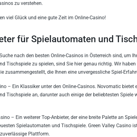
sinos zu verstehen.
n viel Glück und eine gute Zeit im Online-Casino!
ter für Spielautomaten und Tisch
Suche nach den besten Online-Casinos in Österreich sind, um Ihr
d Tischspiele zu spielen, sind Sie hier genau richtig. Wir haben
Sie zusammengestellt, die Ihnen eine unvergessliche Spiel-Erfahr
no – Ein Klassiker unter den Online-Casinos. Novomatic bietet e
d Tischspiele an, darunter auch einige der beliebtesten Spiele 
sino – Ein weiterer Top-Anbieter, der eine breite Palette an Spiele
euesten Spielautomaten und Tischspiele. Green Valley Casino is
 zuverlässige Plattform.