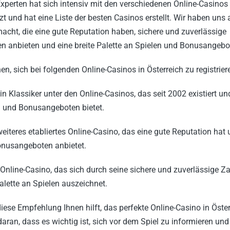
perten hat sich intensiv mit den verschiedenen Online-Casinos 
t und hat eine Liste der besten Casinos erstellt. Wir haben uns 
cht, die eine gute Reputation haben, sichere und zuverlässige
 anbieten und eine breite Palette an Spielen und Bonusangebo
n, sich bei folgenden Online-Casinos in Österreich zu registrier
n Klassiker unter den Online-Casinos, das seit 2002 existiert und
n und Bonusangeboten bietet.
eiteres etabliertes Online-Casino, das eine gute Reputation hat 
onusangeboten anbietet.
 Online-Casino, das sich durch seine sichere und zuverlässige
alette an Spielen auszeichnet.
iese Empfehlung Ihnen hilft, das perfekte Online-Casino in Öster
 daran, dass es wichtig ist, sich vor dem Spiel zu informieren u