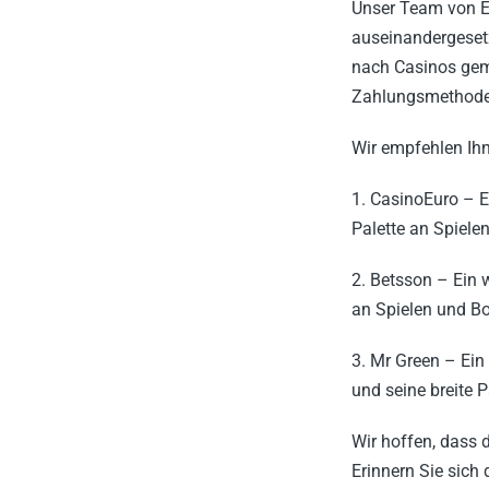
Unser Team von Ex
auseinandergesetz
nach Casinos gema
Zahlungsmethoden
Wir empfehlen Ihne
1. CasinoEuro – Ei
Palette an Spiele
2. Betsson – Ein w
an Spielen und B
3. Mr Green – Ein
und seine breite P
Wir hoffen, dass d
Erinnern Sie sich