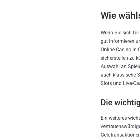
Wie wähl
Wenn Sie sich für 
gut informieren un
Online-Casino in 
sicherstellen zu k
Auswahl an Spielen
auch klassische S
Slots und Live-Ca
Die wichtig
Ein weiteres wicht
vertrauenswürdige
Geldtransaktionen 