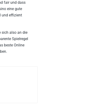
nd fair und dass
sino eine gute
 und effizient
 sich also an die
parente Spielregel
as beste Online
aben.