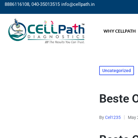
8886116108, 040-35013515
info@cellpath.in
WHY CELLPATH
Uncategorized
Beste O
By
Cel1235
May 