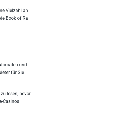
ine Vielzahl an
wie Book of Ra
automaten und
ieter für Sie
zu lesen, bevor
ne-Casinos