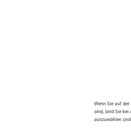
Wenn Sie auf der 
sind, sind Sie bei
auszuwählen und 