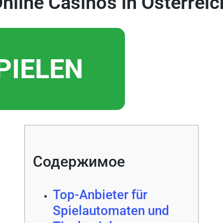
nline Casinos in Österreic
PIELEN
Содержимое
Top-Anbieter für
Spielautomaten und