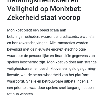
Veiligheid op Monixbet:
Zekerheid staat voorop
Monixbet biedt een breed scala aan
betalingsmethoden, waaronder creditcards, e-wallets
en bankoverschrijvingen. Alle transacties worden
beveiligd met de nieuwste encryptietechnologie,
waardoor de persoonlijke en financiële gegevens van
spelers beschermd zijn. Monixbet voldoet aan strenge
veiligheidseisen en beschikt over een geldige gaming-
licentie, wat de betrouwbaarheid van het platform
waarborgt. Snelle en betrouwbare uitbetalingen zijn
een prioriteit, waardoor spelers snel toegang hebben
tot hun winsten.