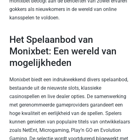
monixbet beoogt aan de behoeften van zowel ervaren
gokkers als nieuwkomers in de wereld van online
kansspelen te voldoen.
Het Spelaanbod van
Monixbet: Een wereld van
mogelijkheden
Monixbet biedt een indrukwekkend divers spelaanbod,
bestaande uit de nieuwste slots, klassieke
casinospellen en live dealer opties. De samenwerking
met gerenommeerde gameproviders garandeert een
hoge kwaliteit en eerlijkheid van de spellen. Spelers
kunnen genieten van populaire titels van ontwikkelaars
zoals NetEnt, Microgaming, Play’n GO en Evolution
Gaming. De selectie wordt voortdurend bijgewerkt met