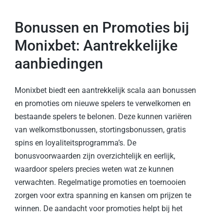
Bonussen en Promoties bij
Monixbet: Aantrekkelijke
aanbiedingen
Monixbet biedt een aantrekkelijk scala aan bonussen
en promoties om nieuwe spelers te verwelkomen en
bestaande spelers te belonen. Deze kunnen variëren
van welkomstbonussen, stortingsbonussen, gratis
spins en loyaliteitsprogramma’s. De
bonusvoorwaarden zijn overzichtelijk en eerlijk,
waardoor spelers precies weten wat ze kunnen
verwachten. Regelmatige promoties en toernooien
zorgen voor extra spanning en kansen om prijzen te
winnen. De aandacht voor promoties helpt bij het