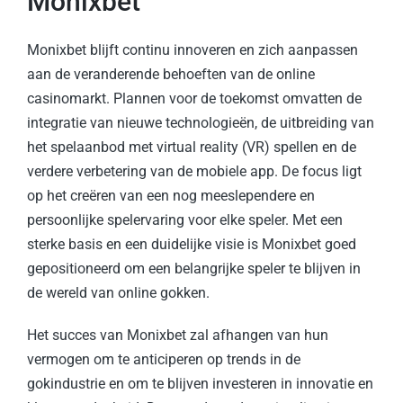
Monixbet
Monixbet blijft continu innoveren en zich aanpassen
aan de veranderende behoeften van de online
casinomarkt. Plannen voor de toekomst omvatten de
integratie van nieuwe technologieën, de uitbreiding van
het spelaanbod met virtual reality (VR) spellen en de
verdere verbetering van de mobiele app. De focus ligt
op het creëren van een nog meeslependere en
persoonlijke spelervaring voor elke speler. Met een
sterke basis en een duidelijke visie is Monixbet goed
gepositioneerd om een belangrijke speler te blijven in
de wereld van online gokken.
Het succes van Monixbet zal afhangen van hun
vermogen om te anticiperen op trends in de
gokindustrie en om te blijven investeren in innovatie en