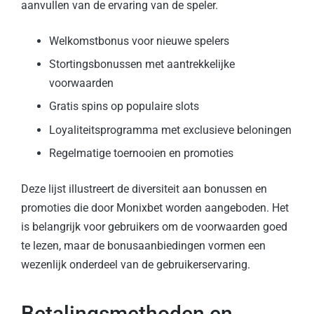
aanvullen van de ervaring van de speler.
Welkomstbonus voor nieuwe spelers
Stortingsbonussen met aantrekkelijke
voorwaarden
Gratis spins op populaire slots
Loyaliteitsprogramma met exclusieve beloningen
Regelmatige toernooien en promoties
Deze lijst illustreert de diversiteit aan bonussen en
promoties die door Monixbet worden aangeboden. Het
is belangrijk voor gebruikers om de voorwaarden goed
te lezen, maar de bonusaanbiedingen vormen een
wezenlijk onderdeel van de gebruikerservaring.
Betalingsmethoden en