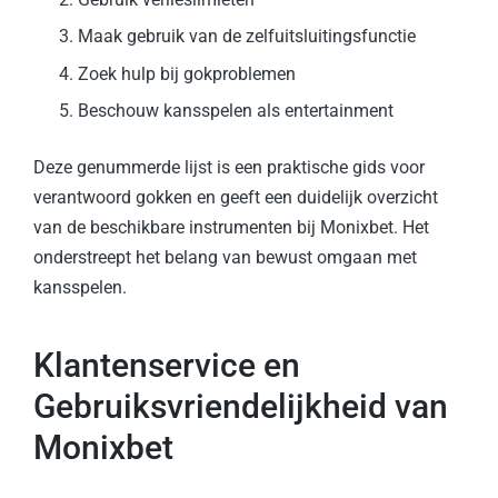
Maak gebruik van de zelfuitsluitingsfunctie
Zoek hulp bij gokproblemen
Beschouw kansspelen als entertainment
Deze genummerde lijst is een praktische gids voor
verantwoord gokken en geeft een duidelijk overzicht
van de beschikbare instrumenten bij Monixbet. Het
onderstreept het belang van bewust omgaan met
kansspelen.
Klantenservice en
Gebruiksvriendelijkheid van
Monixbet