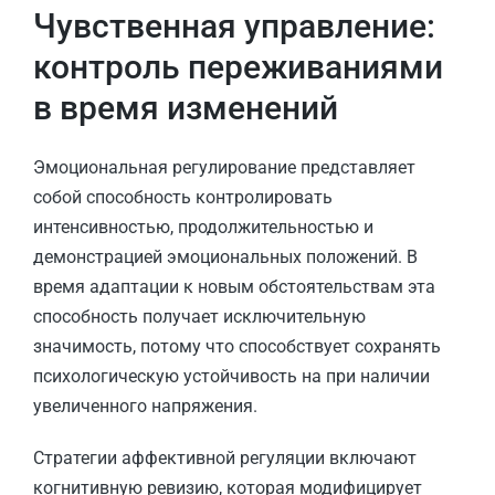
Чувственная управление:
контроль переживаниями
в время изменений
Эмоциональная регулирование представляет
собой способность контролировать
интенсивностью, продолжительностью и
демонстрацией эмоциональных положений. В
время адаптации к новым обстоятельствам эта
способность получает исключительную
значимость, потому что способствует сохранять
психологическую устойчивость на при наличии
увеличенного напряжения.
Стратегии аффективной регуляции включают
когнитивную ревизию, которая модифицирует