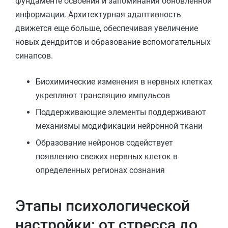
фундаменте освоения и запоминания обновленной
информации. Архитектурная адаптивность
движется еще больше, обеспечивая увеличение
новых дендритов и образование вспомогательных
синапсов.
Биохимические изменения в нервных клетках
укрепляют трансляцию импульсов
Поддерживающие элементы поддерживают
механизмы модификации нейронной ткани
Образование нейронов содействует
появлению свежих нервных клеток в
определенных регионах сознания
Этапы психологической
настройки: от стресса до