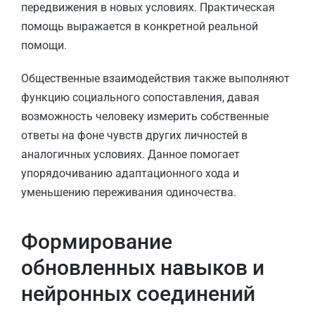
передвижения в новых условиях. Практическая
помощь выражается в конкретной реальной
помощи.
Общественные взаимодействия также выполняют
функцию социального сопоставления, давая
возможность человеку измерить собственные
ответы на фоне чувств других личностей в
аналогичных условиях. Данное помогает
упорядочиванию адаптационного хода и
уменьшению переживания одиночества.
Формирование
обновленных навыков и
нейронных соединений