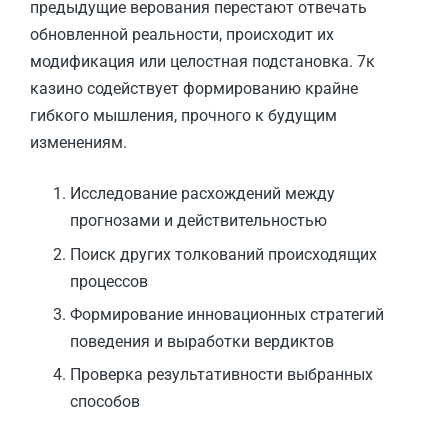
предыдущие верования перестают отвечать
обновленной реальности, происходит их
модификация или целостная подстановка. 7к
казино содействует формированию крайне
гибкого мышления, прочного к будущим
изменениям.
Исследование расхождений между
прогнозами и действительностью
Поиск других толкований происходящих
процессов
Формирование инновационных стратегий
поведения и выработки вердиктов
Проверка результативности выбранных
способов