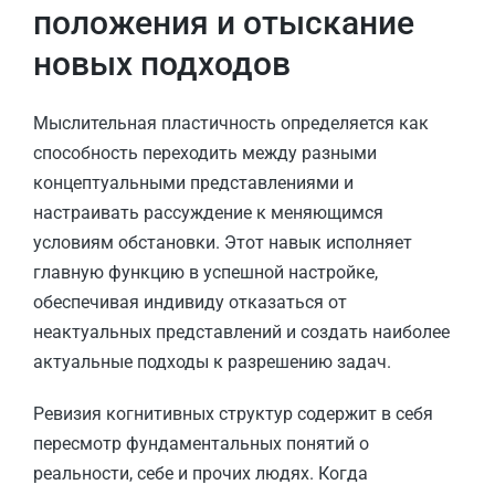
положения и отыскание
новых подходов
Мыслительная пластичность определяется как
способность переходить между разными
концептуальными представлениями и
настраивать рассуждение к меняющимся
условиям обстановки. Этот навык исполняет
главную функцию в успешной настройке,
обеспечивая индивиду отказаться от
неактуальных представлений и создать наиболее
актуальные подходы к разрешению задач.
Ревизия когнитивных структур содержит в себя
пересмотр фундаментальных понятий о
реальности, себе и прочих людях. Когда