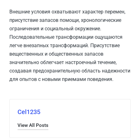
Внешние условия охватывают характер перемен,
присутствие запасов помощи, хронологические
ограничения и социальный окружение.
Последовательные трансформации ощущаются
легче внезапных трансформаций. Присутствие
вещественных и общественных запасов
значительно облегчает настроечный течение,
создавая предохранительную область надежности
для опытов с новыми приемами поведения.
Cel1235
View All Posts