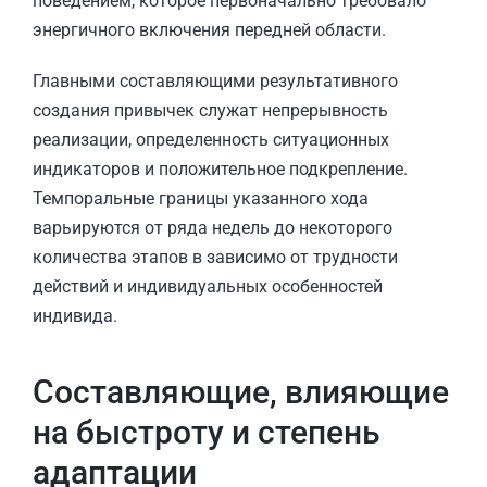
поведением, которое первоначально требовало
энергичного включения передней области.
Главными составляющими результативного
создания привычек служат непрерывность
реализации, определенность ситуационных
индикаторов и положительное подкрепление.
Темпоральные границы указанного хода
варьируются от ряда недель до некоторого
количества этапов в зависимо от трудности
действий и индивидуальных особенностей
индивида.
Составляющие, влияющие
на быстроту и степень
адаптации