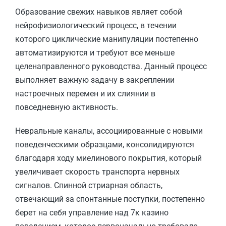
Образование свежих навыков являет собой
нейрофизиологический процесс, в течении
которого циклические манипуляции постепенно
автоматизируются и требуют все меньше
целенаправленного руководства. Данный процесс
выполняет важную задачу в закреплении
настроечных перемен и их слиянии в
повседневную активность.
Невральные каналы, ассоциированные с новыми
поведенческими образцами, консолидируются
благодаря ходу миелинового покрытия, который
увеличивает скорость транспорта нервных
сигналов. Спинной стриарная область,
отвечающий за спонтанные поступки, постепенно
берет на себя управление над 7к казино