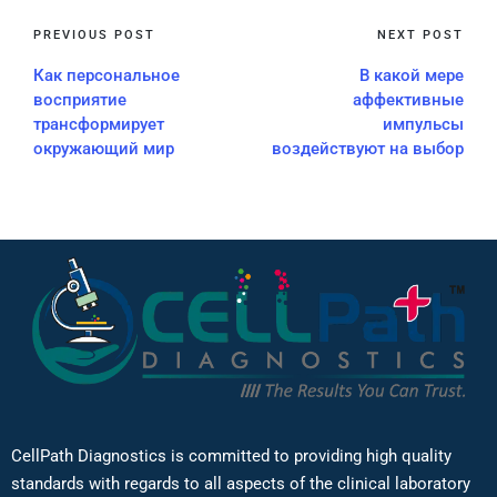
PREVIOUS POST
NEXT POST
Как персональное
В какой мере
восприятие
аффективные
трансформирует
импульсы
окружающий мир
воздействуют на выбор
CellPath Diagnostics is committed to providing high quality
standards with regards to all aspects of the clinical laboratory