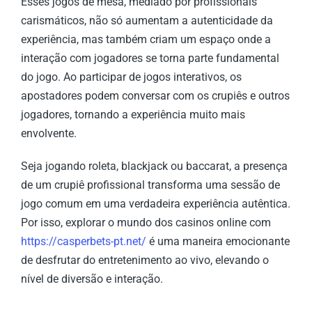
Esses jogos de mesa, mediado por profissionais
carismáticos, não só aumentam a autenticidade da
experiência, mas também criam um espaço onde a
interação com jogadores se torna parte fundamental
do jogo. Ao participar de jogos interativos, os
apostadores podem conversar com os crupiês e outros
jogadores, tornando a experiência muito mais
envolvente.
Seja jogando roleta, blackjack ou baccarat, a presença
de um crupiê profissional transforma uma sessão de
jogo comum em uma verdadeira experiência autêntica.
Por isso, explorar o mundo dos casinos online com
https://casperbets-pt.net/
é uma maneira emocionante
de desfrutar do entretenimento ao vivo, elevando o
nível de diversão e interação.