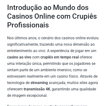
Introdução ao Mundo dos
Casinos Online com Crupiês
Profissionais
Nos últimos anos, o cenário dos casinos online evoluiu
significativamente, trazendo uma nova dimensão ao
entretenimento ao vivo. A experiência de jogar em um
casino ao vivo
com
crupiês em tempo real
oferece
uma interação única, permitindo que os jogadores se
sintam parte de um ambiente imersivo, como se
estivessem realmente em um casino físico. Através de
tecnologia de
streaming
avançada, muitos sites agora
oferecem
transmissão 4K
, garantindo uma qualidade
de imagem excepcional.