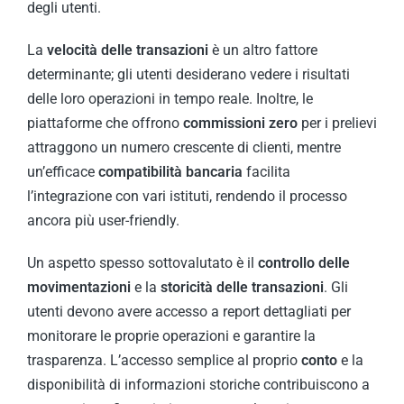
degli utenti.
La
velocità delle transazioni
è un altro fattore
determinante; gli utenti desiderano vedere i risultati
delle loro operazioni in tempo reale. Inoltre, le
piattaforme che offrono
commissioni zero
per i prelievi
attraggono un numero crescente di clienti, mentre
un’efficace
compatibilità bancaria
facilita
l’integrazione con vari istituti, rendendo il processo
ancora più user-friendly.
Un aspetto spesso sottovalutato è il
controllo delle
movimentazioni
e la
storicità delle transazioni
. Gli
utenti devono avere accesso a report dettagliati per
monitorare le proprie operazioni e garantire la
trasparenza. L’accesso semplice al proprio
conto
e la
disponibilità di informazioni storiche contribuiscono a