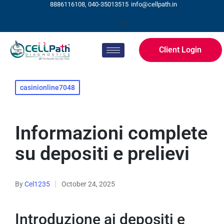
8886116108, 040-35013515
info@cellpath.in
Client Login
casinionline7048
Informazioni complete
su depositi e prelievi
By
Cel1235
October 24, 2025
Introduzione ai depositi e