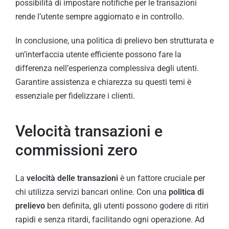
possibilità di impostare notifiche per le transazioni
rende l’utente sempre aggiornato e in controllo.
In conclusione, una politica di prelievo ben strutturata e
un’interfaccia utente efficiente possono fare la
differenza nell’esperienza complessiva degli utenti.
Garantire assistenza e chiarezza su questi temi è
essenziale per fidelizzare i clienti.
Velocità transazioni e
commissioni zero
La
velocità delle transazioni
è un fattore cruciale per
chi utilizza servizi bancari online. Con una
politica di
prelievo
ben definita, gli utenti possono godere di ritiri
rapidi e senza ritardi, facilitando ogni operazione. Ad