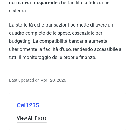
normativa trasparente
che facilita la fiducia nel
sistema.
La storicità delle transazioni permette di avere un
quadro completo delle spese, essenziale per il
budgeting. La compatibilità bancaria aumenta
ulteriormente la facilità d’uso, rendendo accessibile a
tutti il monitoraggio delle proprie finanze.
Last updated on April 20, 2026
Cel1235
View All Posts