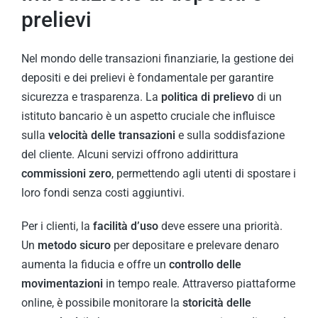
prelievi
Nel mondo delle transazioni finanziarie, la gestione dei
depositi e dei prelievi è fondamentale per garantire
sicurezza e trasparenza. La
politica di prelievo
di un
istituto bancario è un aspetto cruciale che influisce
sulla
velocità delle transazioni
e sulla soddisfazione
del cliente. Alcuni servizi offrono addirittura
commissioni zero
, permettendo agli utenti di spostare i
loro fondi senza costi aggiuntivi.
Per i clienti, la
facilità d’uso
deve essere una priorità.
Un
metodo sicuro
per depositare e prelevare denaro
aumenta la fiducia e offre un
controllo delle
movimentazioni
in tempo reale. Attraverso piattaforme
online, è possibile monitorare la
storicità delle