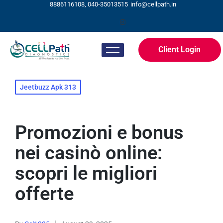
8886116108, 040-35013515
info@cellpath.in
Client Login
Jeetbuzz Apk 313
Promozioni e bonus
nei casinò online:
scopri le migliori
offerte