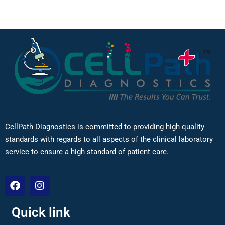
CellPath Diagnostics is committed to providing high quality
standards with regards to all aspects of the clinical laboratory
service to ensure a high standard of patient care.
Quick link