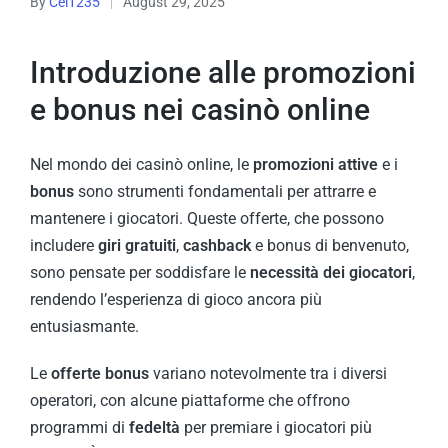
By
Cel1235
August 29, 2025
Introduzione alle promozioni
e bonus nei casinò online
Nel mondo dei casinò online, le
promozioni attive
e i
bonus
sono strumenti fondamentali per attrarre e
mantenere i giocatori. Queste offerte, che possono
includere
giri gratuiti
,
cashback
e bonus di benvenuto,
sono pensate per soddisfare le
necessità dei giocatori
,
rendendo l’esperienza di gioco ancora più
entusiasmante.
Le
offerte bonus
variano notevolmente tra i diversi
operatori, con alcune piattaforme che offrono
programmi di
fedeltà
per premiare i giocatori più