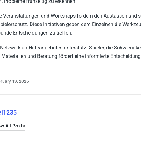
n, Probleme frühzeitig zu erkennen.
e Veranstaltungen und Workshops fördern den Austausch und s
pielerschutz. Diese Initiativen geben dem Einzelnen die Werkze
sunde Entscheidungen zu treffen.
etzwerk an Hilfeangeboten unterstützt Spieler, die Schwierigke
n Materialien und Beratung fördert eine informierte Entscheidun
ruary 19, 2026
el1235
ew All Posts