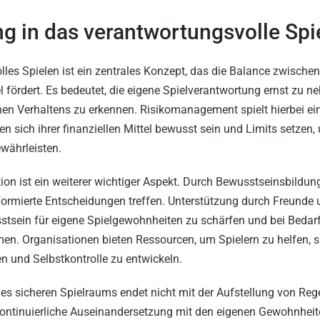
g in das verantwortungsvolle Spi
les Spielen ist ein zentrales Konzept, das die Balance zwisch
el fördert. Es bedeutet, die eigene Spielverantwortung ernst zu 
en Verhaltens zu erkennen. Risikomanagement spielt hierbei ei
lten sich ihrer finanziellen Mittel bewusst sein und Limits setzen,
währleisten.
ion ist ein weiterer wichtiger Aspekt. Durch Bewusstseinsbildu
formierte Entscheidungen treffen. Unterstützung durch Freunde
stsein für eigene Spielgewohnheiten zu schärfen und bei Bedarf
n. Organisationen bieten Ressourcen, um Spielern zu helfen, s
n und Selbstkontrolle zu entwickeln.
es sicheren Spielraums endet nicht mit der Aufstellung von Rege
 kontinuierliche Auseinandersetzung mit den eigenen Gewohnheit