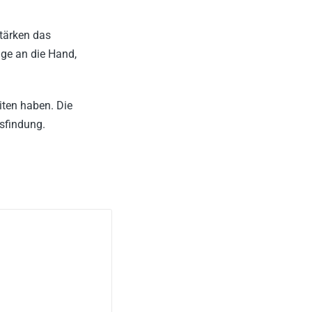
tärken das
uge an die Hand,
iten haben. Die
gsfindung.