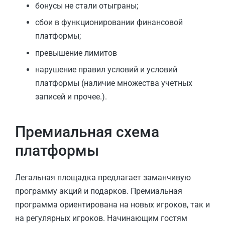
бонусы не стали отыграны;
сбои в функционировании финансовой
платформы;
превышение лимитов
нарушение правил условий и условий
платформы (наличие множества учетных
записей и прочее.).
Премиальная схема
платформы
Легальная площадка предлагает заманчивую
программу акций и подарков. Премиальная
программа ориентирована на новых игроков, так и
на регулярных игроков. Начинающим гостям