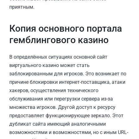
приятным.
Копия основного портала
гемблингового казино
В определённых ситуациях основной сайт
виртуального казино может стать
заблокированным для игроков. Это возникает по
причине блокировки интернет-поставщика, атаки
хакеров, осуществления технического
обслуживания или перегрузки сервера из-за
множества игроков. Другой доступ к ресурсу
предоставляет функционирующее зеркало. Этот
дубликат сайта имеющий аналогичными
возможностями и возможностями, но с иным URL-