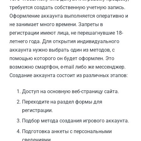
требуется создать собственную учетную запись.
Оформление аккаунта выполняется оперативно и
не занимает много времени. Запреты в
регистрации имеют лица, не перешагнувшие 18-
летнего года. Для открытия индивидуального
аккаунта нужно выбрать один из методов, с
помощью которого он будет оформлен. Это
возможно смартфон, e-mail либо же мессенджер.
Создание аккаунта состоит из различных этапов:
Доступ на основную веб-страницу сайта.
Переходите на раздел формы для
регистрации.
Подбор метода создания игрового аккаунта.
Подготовка анкеты с персональными
сведениями.