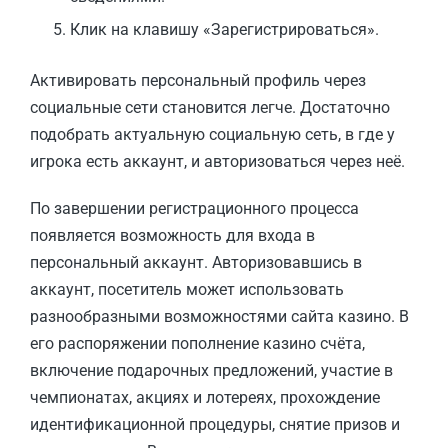
Клик на клавишу «Зарегистрироваться».
Активировать персональный профиль через
социальные сети становится легче. Достаточно
подобрать актуальную социальную сеть, в где у
игрока есть аккаунт, и авторизоваться через неё.
По завершении регистрационного процесса
появляется возможность для входа в
персональный аккаунт. Авторизовавшись в
аккаунт, посетитель может использовать
разнообразными возможностями сайта казино. В
его распоряжении пополнение казино счёта,
включение подарочных предложений, участие в
чемпионатах, акциях и лотереях, прохождение
идентификационной процедуры, снятие призов и