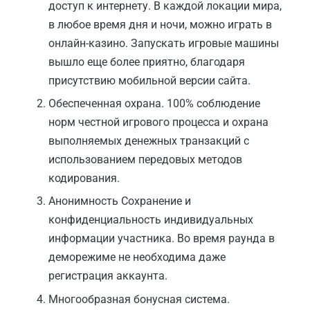
доступ к интернету. В каждой локации мира,
в любое время дня и ночи, можно играть в
онлайн-казино. Запускать игровые машины
вышло еще более приятно, благодаря
присутствию мобильной версии сайта.
Обеспеченная охрана. 100% соблюдение
норм честной игрового процесса и охрана
выполняемых денежных транзакций с
использованием передовых методов
кодирования.
Анонимность Сохранение и
конфиденциальность индивидуальных
информации участника. Во время раунда в
деморежиме не необходима даже
регистрация аккаунта.
Многообразная бонусная система.