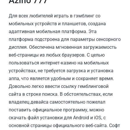
Azino 777
Для всех любителей играть в гэмблинг со
мобильных устройств и планшетов, создана
адаптивная мобильная платформа. Эта
платформа подстроена для параметры сенсорного
дисплея. Обеспечена мгновенная загружаемость
веб-страницы из любых браузеров. С целью
пользоваться интернет-казино на мобильных
устройствах, не требуется загрузка и установка
аппа, что является удобным и сохраняет время.
Довольно легко ввести ссылку гемблинговой
сайта в строке поиска. В обстоятельствах, если
владелец девайса самостоятельно пожелал
поставить официальное программу, можно
скачать файл установки для Android и iOS, с
основной страницы официального веб-сайта. Софт