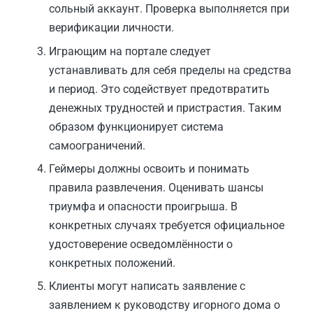
сольный аккаунт. Проверка выполняется при
верификации личности.
Играющим на портале следует
устанавливать для себя пределы на средства
и период. Это содействует предотвратить
денежных трудностей и пристрастия. Таким
образом функционирует система
самоограничений.
Геймеры должны освоить и понимать
правила развлечения. Оценивать шансы
триумфа и опасности проигрыша. В
конкретных случаях требуется официальное
удостоверение осведомлённости о
конкретных положений.
Клиенты могут написать заявление с
заявлением к руководству игорного дома о