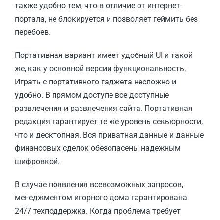
также удобно тем, что в отличие от интернет-
портала, не блокируется и позволяет геймить без
перебоев.
Портативная вариант имеет удобный UI и такой
же, как у основной версии функциональность.
Играть с портативного гаджета несложно и
удобно. В прямом доступе все доступные
развлечения и развлечения сайта. Портативная
редакция гарантирует те же уровень секьюрности,
что и десктопная. Вся приватная данные и данные
финансовых сделок обезопасены надежным
шифровкой.
В случае появления всевозможных запросов,
менеджментом игорного дома гарантирована
24/7 техподдержка. Когда проблема требует