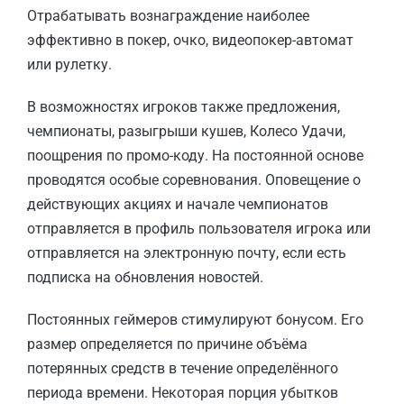
Отрабатывать вознаграждение наиболее
эффективно в покер, очко, видеопокер-автомат
или рулетку.
В возможностях игроков также предложения,
чемпионаты, разыгрыши кушев, Колесо Удачи,
поощрения по промо-коду. На постоянной основе
проводятся особые соревнования. Оповещение о
действующих акциях и начале чемпионатов
отправляется в профиль пользователя игрока или
отправляется на электронную почту, если есть
подписка на обновления новостей.
Постоянных геймеров стимулируют бонусом. Его
размер определяется по причине объёма
потерянных средств в течение определённого
периода времени. Некоторая порция убытков