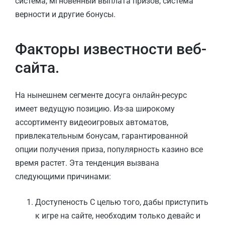
система, мгновенный выплата призов, система
верности и другие бонусы.
Факторы известности веб-
сайта.
На нынешнем сегменте досуга онлайн-ресурс
имеет ведущую позицию. Из-за широкому
ассортименту видеоигровых автоматов,
привлекательным бонусам, гарантированной
опции получения приза, популярность казино все
время растет. Эта тенденция вызвана
следующими причинами:
Доступеность С целью того, дабы приступить
к игре на сайте, необходим только девайс и