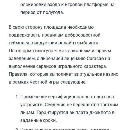
блокировке входа к игровой платформе на
период от полугода.
В свою сторону площадка необходимо
поддерживать правилам добросовестной
геймплея в индустрии онлайн-гэмблинга.
Платформа выступает как законным игорным
заведением, с лицензией лицензию Curacao на
выполнение сервисов игрального характера.
Правила, которые выполняет виртуальное казино
в рамках честной игры следующие:
Применение сертифицированных слотовых
устройств. Сведения не передаются третьим
лицам. Гарантируется выплата джекпота в
заданные сроки.